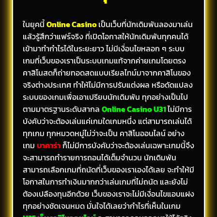
ในยุคนี้
Online Casino
เป็นเว็บที่นักเดิมพันลองมาเล่น
แล้วรู้สึกว่าแฟร์จริง ที่เปิดโอกาสให้นักเดิมพันทุกคนได้
เข้ามาทำกำไรได้ในระยะยาว ไม่มีเงื่อนไขหลอก ๆ ระบบ
เกมที่เว็บของเราเป็นระบบเกมแท้จากค่ายเกมโดยตรง
คาสิโนสดก็ถ่ายทอดสดแบบเรียลไทม์มาจากคาสิโนของ
จริงต่างประเทศ ทำให้ไม่มีการปรับแต่งผล หรือดัดแปลง
ระบบของเกมเพื่อเอาเปรียบนักเดิมพัน ทุกอย่างเป็นไป
ตามมาตรฐานระดับสากล
Online Casino U31
ไม่มีการ
บังคับว่าจะต้องเล่นแค่เกมใดเกมหนึ่ง แต่สามารถเล่นได้
ทุกเกม ทุกหมวดหมู่ไม่ว่าจะเป็น คาสิโนออนไลน์ อย่าง
เกม
บาคาร่า
ก็ไม่มีการบังคับว่าจะต้องเล่นเฉพาะเกมนี้จึง
จะสามารถทำรายการถอนได้เต็มจำนวน นักเดิมพัน
สามารถเลือกเกมที่ถนัดที่เว็บของเราเองได้เลย จะทำให้มี
โอกาสในการทำเงินมากกว่าเล่นเกมที่ไม่ถนัด และยังไม่
ต้องเปลืองทุนอีกด้วย เว็บของเราจะไม่มีเงื่อนไขแอบแฝง
ทุกอย่างชัดเจนหมด มั่นใจได้เลยว่ากำไรที่เห็นในเกม