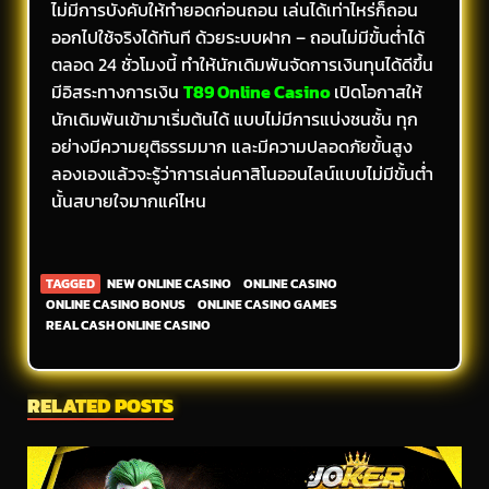
ไม่มีการบังคับให้ทำยอดก่อนถอน เล่นได้เท่าไหร่ก็ถอน
ออกไปใช้จริงได้ทันที ด้วยระบบฝาก – ถอนไม่มีขั้นต่ำได้
ตลอด 24 ชั่วโมงนี้ ทำให้นักเดิมพันจัดการเงินทุนได้ดีขึ้น
มีอิสระทางการเงิน
T89 Online Casino
เปิดโอกาสให้
นักเดิมพันเข้ามาเริ่มต้นได้ แบบไม่มีการแบ่งชนชั้น ทุก
อย่างมีความยุติธรรมมาก และมีความปลอดภัยขั้นสูง
ลองเองแล้วจะรู้ว่าการเล่นคาสิโนออนไลน์แบบไม่มีขั้นต่ำ
นั้นสบายใจมากแค่ไหน
TAGGED
NEW ONLINE CASINO
ONLINE CASINO
ONLINE CASINO BONUS
ONLINE CASINO GAMES
REAL CASH ONLINE CASINO
RELATED POSTS