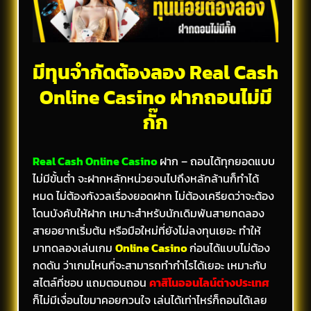
มีทุนจำกัดต้องลอง
Real Cash
Online Casino ฝากถอนไม่มี
กั๊ก
Real Cash Online Casino
ฝาก – ถอนได้ทุกยอดแบบ
ไม่มีขั้นต่ำ จะฝากหลักหน่วยจนไปถึงหลักล้านก็ทำได้
หมด ไม่ต้องกังวลเรื่องยอดฝาก ไม่ต้องเครียดว่าจะต้อง
โดนบังคับให้ฝาก เหมาะสำหรับนักเดิมพันสายทดลอง
สายอยากเริ่มต้น หรือมือใหม่ที่ยังไม่ลงทุนเยอะ ทำให้
มาทดลองเล่นเกม
Online Casino
ก่อนได้แบบไม่ต้อง
กดดัน ว่าเกมไหนที่จะสามารถทำกำไรได้เยอะ เหมาะกับ
สไตล์ที่ชอบ แถมตอนถอน
คาสิโนออนไลน์ต่างประเทศ
ก็ไม่มีเงื่อนไขมาคอยกวนใจ เล่นได้เท่าไหร่ก็ถอนได้เลย