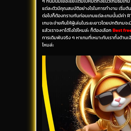
ๆ กันมันมีเยอะแยะเต็มไปหมดทั้งแนวเกมธีมเกม 
แต่ละตัวมีคุณสมบัติอย่างไรในการทำงาน เริ่มต้นจ
ต่อไปก็ต้องทราบกันก่อนเกมแต่ละเกมนั้นมีค่า RT
เกมจะจ่ายคืนให้ผู้เล่นในระยะยาวโดยปกติเกมจะมีค
แล้วเราจะหาได้ไงใช่ไหมล่ะ ก็ต้องเลือก
Best fre
การเดิมพันจริง ๆ หาเกมที่เหมาะกับเราทั้งด้านเ
ไหมล่ะ