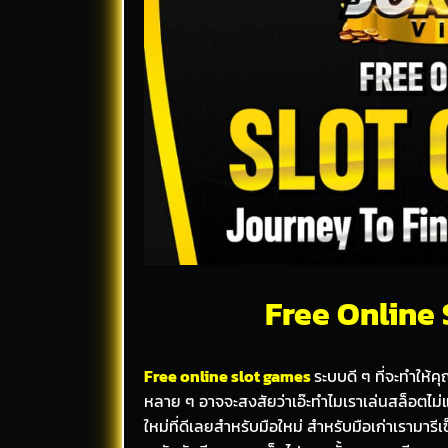
Free Online
Free online slot games
ระบบดี ๆ ที่จะทำให้ค
หลาย ๆ อาจจะสงสัยว่าเอ๊ะทำไมเราเล่นสล็อตไม
ใหม่ที่ดีเลยสำหรับมือใหม่ สำหรับมือเก่าเรามารี