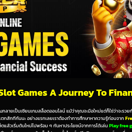
 Slot Games
A Journey To Finan
ุณกลายเป็นเซียนเกมสล็อตออนไลน์ แม้ว่าคุณจะมือใหม่แต่ก็ใช่ว่าจะรวยกั
่แตกสักทีกันนะ อย่างแรกเลยเราต้องทำการศึกษาหาความรู้ก่อนจาก
Fr
เซ็ตแล้วเริ่มต้นใหม่ไปพร้อม ๆ กันหาประโยชน์จากการได้เล่น
Play free