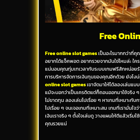
Free Onli
Free online slot games
เป็นอะไรมากกว่าที่
อยากได้แจ็คพอต อยากรวยจากมันใช่ไหมล่ะ ใครๆ
แน่นอนคุณทุ่มเทเวลากับระบบเกมฟรีสักหน่อยรับป
การบริหารจัดการเงินทุนของคุณอีกด้วย ยังไงน่ะห
online slot games
เขาจัดมาให้ได้ลองเล่นแบบ
แม้จะบอกว่าเป็นเครดิตแต่ก็ถอนออกมาใช้จริง ๆ
ไม่ขาดทุน ลองเล่นไปเรื่อย ๆ หาเกมที่เหมาะกับก
ไปเรื่อย ๆ จนเจอเกมที่เหมาะสม เกมที่เรามั่นใ
เงินเราจริง ๆ ตั้งใจเล่นดู วางแผนให้ดีแล้วเร
คุณรวยแน่