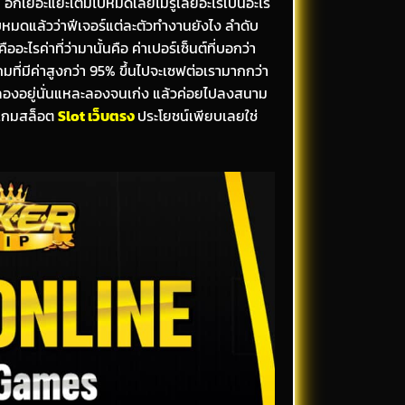
อีกเยอะแยะเต็มไปหมดเลยไม่รู้เลยอะไรเป็นอะไร
ครบหมดแล้วว่าฟีเจอร์แต่ละตัวทำงานยังไง ลำดับ
รค่าที่ว่ามานั้นคือ ค่าเปอร์เซ็นต์ที่บอกว่า
กมที่มีค่าสูงกว่า 95% ขึ้นไปจะเซฟต่อเรามากกว่า
ช้ ลองอยู่นั่นแหละลองจนเก่ง แล้วค่อยไปลงสนาม
นเกมสล็อต
Slot เว็บตรง
ประโยชน์เพียบเลยใช่