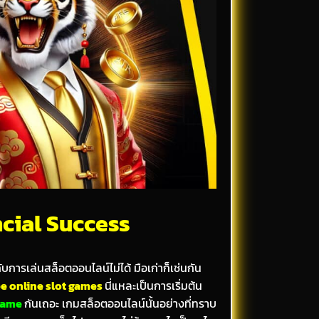
cial Success
บการเล่นสล็อตออนไลน์ไม่ได้ มือเก่าก็เช่นกัน
ee online slot games
นี่แหละเป็นการเริ่มต้น
 game
กันเถอะ เกมสล็อตออนไลน์นั้นอย่างที่ทราบ