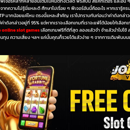
ฟีเจอร์หลากหลายอันเต็มไปหมดทั้งไวลด์ ฟรีสปิน สแคทเตอร์ และอื่น ๆ 
ากความไม่รู้นี่แหละดี ศึกษาไปเรื่อย ๆ ฟีเจอร์อันนี้คืออะไร หากเรารู้
P มากน้อยแค่ไหน ตรงนี้แหละสำคัญ เราไปทราบกันก่อนว่าค่าดังกล่าวคืออะไ
่าดังกล่าวอยู่ที่ 95% แต่หากเราจะเลือกเกมที่เราจะแพ้ได้น้อยให้เลือกเ
e online slot games
เลือกเกมฟรีที่ดีที่สุด ลองแล้วจำ จำแล้วนำไปใ
งินทุน ความเสี่ยง ฯลฯ
แค่นั้นคุณก็รวยได้แล้วง่าย ๆ จากการเดิมพันบ