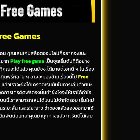
Free Games
่นอน คุณเล่นเกมสล็อตออนไลน์ก็อยากจะชนะ
จะยาก
Play free game
เป็นจุดเริ่มต้นที่ดีอย่าง
ุณจะได้แล้ว คุณยังจะได้มายด์เซทดี ๆ ในเรื่อง
ครดิตฟรีหลาย ๆ อาจจะมองข้ามเรื่องนี้ไป
Free
แล้วเราจะยังได้เครดิตเริ่มต้นในการเล่นด้วยนะ
ดการเครดิตฟรีตรงนั้นทำยังไงจะให้เราได้กำไร
แบบนี้เราสามารถเล่นได้แบบไม่จำกัดรอบ เริ่มใหม่
งในระยะสั้น และระยะยาว ช่ำชองแล้วลองออกมาใช้
เดิมพันนั่นแหละคุณมาถูกทางแล้ว การันตีได้เลย