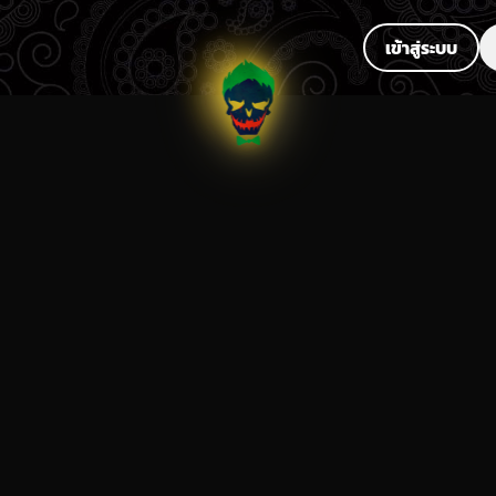
เข้าสู่ระบบ