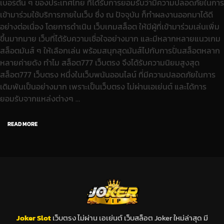
เบอร์ต้น ๆ ของประเทศไทย ที่ได้รับการยอมรับว่ามีความปลอดภัยในการ
เข้ามาร่วมใช้บริการภายในเว็บ ซึ่ง ณ ปัจจุบัน ก็ทำผลงานออกมาได้ดี
อย่างต่อเนื่อง โดยการดำเนิน เว็บเกมสล็อต ให้มีผู้ที่เข้ามาร่วมเล่นเพิ่ม
ขึ้นมากมาย เว็บที่ได้รับความเชื่อใจอย่างมาก และมีหลากหลายแนวเกม
สล็อตมันส์ ๆ ให้เลือกเล่น พร้อมสนุกสุดมันส์ไปกับการปั่นสล็อตหลาก
หลายค่ายดัง ทำไม สล็อต777 เว็บตรง จึงได้รับความนิยมสูงสุด
สล็อต777 เว็บตรง หนึ่งในเว็บพนันออนไลน์ ที่มีความปลอดภัยในการ
เดิมพันเป็นอย่างมาก เพราะเป็นเว็บตรง ไม่ผ่านเอเย่นต์ และได้การ
ยอมรับจากแหล่งต่างๆ …
READ MORE
Joker Slot
เว็บตรง ไม่ผ่าน เอเย่นต์ เว็บสล็อต Joker ใหม่ล่าสุด มี