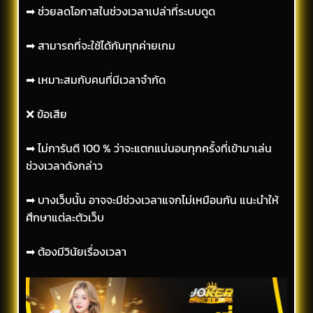
➡ ช่วยลดโอกาสในช่วงเวลาเปล่าที่ระบบดูด
➡ สามารถที่จะใช้ได้กับทุกค่ายเกม
➡ เหมาะสมกับคนที่มีเวลาจำกัด
❌ ข้อเสีย
➡ ไม่การันตี 100 % ว่าจะแตกแน่นอนทุกครั้งที่เข้ามาเล่น
ช่วงเวลาดังกล่าว
➡ บางเว็บนั้น อาจจะมีช่วงเวลาแจกไม่เหมือนกัน แนะนำให้
ศึกษาแต่ละตัวเว็บ
➡ ต้องมีวินัยเรื่องเวลา