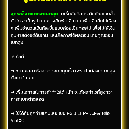
สูตรสล็อตแตกง่ายล่าสุด
มาเริ่มกันที่สูตรเดินเงินแบบขั้น
บันได จะเป็นรูปแบบการเดิมพันเงินแบบเพิ่มเงินขึ้นไปเรื่อย
ๆ เพิ่มจำนวนเงินทีละขั้นแบบค่อยเป็นค่อยไป เพื่อไม่ให้เงิน
ทุนหายตั้งแต่ต้นเกม และมีโอกาสได้ผลตอบแทนคูณตอน
เบทสูง
✅ ข้อดี
➡ ช่วยชะลอ หรือลดการขาดทุนเร็ว เพราะไม่ต้องเทเบทสูง
ตั้งแต่ต้นเกม
➡ เพิ่มโอกาสในการทำกำไรได้หนัก จะได้ผลกำไรที่สูงกว่า
การที่เบทต่ำตลอด
➡ ใช้ได้กับทุกค่ายเกมเลย เช่น PG, JILI, PP, Joker หรือ
SlotXO