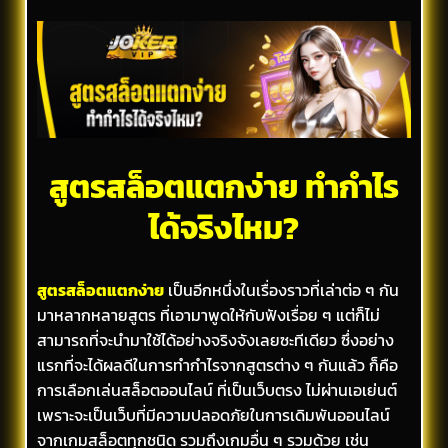
สูตรสล็อตแตกง่าย
ทำกำไร
ได้จริงไหม?
สูตรสล็อตแตกง่าย
เป็นอีกหนึ่งในเรื่องราวที่เล่าต่อ ๆ กัน
มาหลากหลายสูตร ที่เอามาพูดให้กับฟังเรื่อย ๆ แต่ก็ไม่
สามารถที่จะนำมาใช้ได้อย่างจริงจังเลยซะทีเดียว ซึ่งอย่าง
แรกที่จะได้ผลดีในการทำกำไรจากสูตรต่าง ๆ กันแล้ว ก็คือ
การเลือกเล่นสล็อตออนไลน์ ที่เป็นเว็บตรง ไม่ผ่านเอเย่นต์
เพราะจะเป็นเว็บที่มีความปลอดภัยในการเดิมพันออนไลน์
จากเกมสล็อตทุกชนิด รวมถึงเกมอื่น ๆ รวมด้วย เช่น