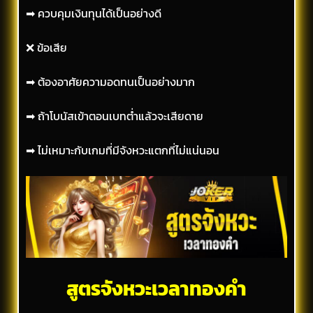
➡ ควบคุมเงินทุนได้เป็นอย่างดี
❌ ข้อเสีย
➡ ต้องอาศัยความอดทนเป็นอย่างมาก
➡ ถ้าโบนัสเข้าตอนเบทต่ำแล้วจะเสียดาย
➡ ไม่เหมาะกับเกมที่มีจังหวะแตกที่ไม่แน่นอน
สูตรจังหวะเวลาทองคำ