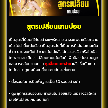
สูตรเปลี่ยนเกมบ่อย
เป็นสูตรที่นิยมใช้กันอย่างแพร่หลาย อาจจะเพราะด้วยความ
เบื่อ ไม่น่าตื่นเต้นด้วย เป็นสูตรลับที่เป็นการที่ไม่เล่นเกมเดิม
ซ้ำ ๆ นานจนเกินไป หากเล่นไปแล้วไม่เจอรางวัล หรือโบนัส
ใหญ่ ๆ เลย ก็ควรเปลี่ยนเกมเล่นทันที เพื่อป้องกันระบบดูด
และควรกลับมาทบทวน
ดูสล็อตแตกง่าย
แล้วเริ่มกับเกม
ใหม่ต่อ มาดูเทคนิคเปลี่ยนเกมกัน 4 ขั้นตอน
▪ ตั้งรอบในการปั่นพื้นฐานเป็น 50 รอบอย่างต่ำ
▪ ดูพฤติกรรมของเกม ถ้าเล่นไปเรื่อยแล้ว ไม่มีรางวัลใหญ่
เลยให้เปลี่ยนเกมเล่นทันที