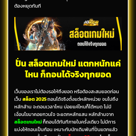
ต้องหยุดทันที
ปั่น สล็อตเกมใหม่ แตกหนักแค่
ไหน ก็ถอนได้จริงทุกยอด
เว็บของเราไม่ต้องรอให้ถึงยอด หรือต้องสะสมยอดก่อน
เว็บ
สล็อต 2025
ถอนได้จริงตั้งแต่หลักหน่วย จนไปถึง
หลักล้าน จะถอนเวลาไหน บ่อยแค่ไหนก็ได้หมด ไม่มี
เงื่อนไขมาคอยกวนใจ จะแตกหลักแสน หลักล้านจาก
สล็อตเกมใหม่
ก็ถอนได้ทันทีภายในครั้งเดียว ไม่มีการ
แบ่งให้ถอนเป็นก้อน เหมาะกับนักเดิมพันที่ปั่นแตกแล้ว