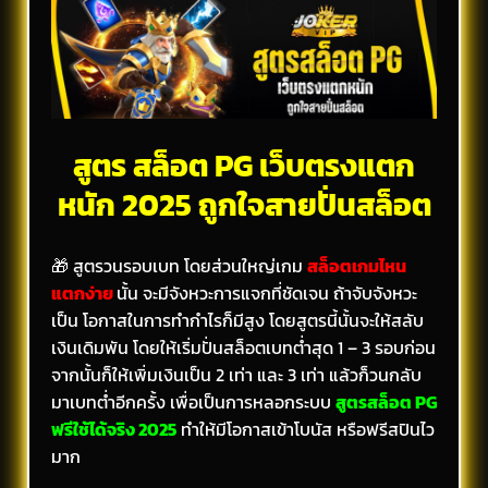
สูตร สล็อต PG เว็บตรงแตก
หนัก 2025 ถูกใจสายปั่นสล็อต
🎁 สูตรวนรอบเบท โดยส่วนใหญ่เกม
สล็อตเกมไหน
แตกง่าย
นั้น จะมีจังหวะการแจกที่ชัดเจน ถ้าจับจังหวะ
เป็น โอกาสในการทำกำไรก็มีสูง โดยสูตรนี้นั้นจะให้สลับ
เงินเดิมพัน โดยให้เริ่มปั่นสล็อตเบทต่ำสุด 1 – 3 รอบก่อน
จากนั้นก็ให้เพิ่มเงินเป็น 2 เท่า และ 3 เท่า แล้วก็วนกลับ
มาเบทต่ำอีกครั้ง เพื่อเป็นการหลอกระบบ
สูตรสล็อต PG
ฟรีใช้ได้จริง 2025
ทำให้มีโอกาสเข้าโบนัส หรือฟรีสปินไว
มาก