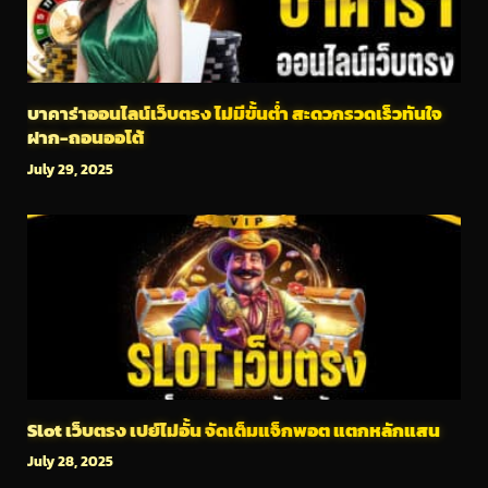
บาคาร่าออนไลน์เว็บตรง ไม่มีขั้นต่ำ สะดวกรวดเร็วทันใจ
ฝาก-ถอนออโต้
July 29, 2025
Slot เว็บตรง เปย์ไม่อั้น จัดเต็มแจ็กพอต แตกหลักแสน
July 28, 2025