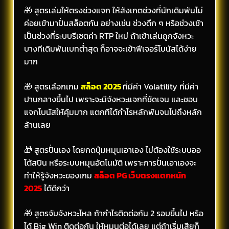
🎁 สูตรเล่นให้ตรงช่วงแจก ให้สังเกตช่วงที่นักเดิมพันไม่
ค่อยเข้ามาปั่นสล็อตกัน อย่างเช่น ช่วงดึก ๆ หรือช่วงเช้า
เป็นช่วงที่ระบบรีเซตค่า RTP ใหม่ ถ้าเข้าเล่นถูกจังหวะ
บางทีเดิมพันเบทต่ำสุด ก็อาจจะเข้าฟีเจอร์โบนัสได้ง่าย
มาก
🎁 สูตรเลือกเกม
สล็อต 2025
ที่มีค่า Volatility ที่มีค่า
ปานกลางขึ้นไป เพราะจะมีจังหวะแจกที่ชัดเจน และชอบ
แจกโบนัสให้คุ้มมาก แตกทีได้กำไรหลักพันจนไปถึงหลัก
ล้านเลย
🎁 สูตรปั่นเอง โดยกดปุ่มหมุนเอาเอง ไม่ต้องใช้ระบบออ
โต้สปิน หรือระบบหมุนอัตโนมัติ เพราะการปั่นเอาเองจะ
ทำให้รู้จังหวะของเกม
สล็อต PG เว็บตรงแตกหนัก
2025
ได้ดีกว่า
🎁 สูตรจับจังหวะไหล ถ้ากำไรติดต่อกัน 2 รอบขึ้นไป หรือ
ได้ Big Win ติดต่อกัน ให้หมุนต่อได้เลย แต่ถ้าเริ่มเสียก็