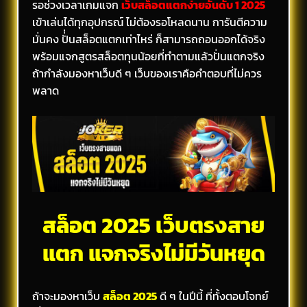
รอช่วงเวลาเกมแจก
เว็บสล็อตแตกง่ายอันดับ 1 2025
เข้าเล่นได้ทุกอุปกรณ์ ไม่ต้องรอโหลดนาน การันตีความ
มั่นคง ปั่่นสล็อตแตกเท่าไหร่ ก็สามารถถอนออกได้จริง
พร้อมแจกสูตรสล็อตทุนน้อยที่ทำตามแล้วปั่นแตกจริง
ถ้ากำลังมองหาเว็บดี ๆ เว็บของเราคือคำตอบที่ไม่ควร
พลาด
สล็อต 2025
เว็บตรงสาย
แตก แจกจริงไม่มีวันหยุด
ถ้าจะมองหาเว็บ
สล็อต 2025
ดี ๆ ในปีนี้ ที่ทั้งตอบโจทย์